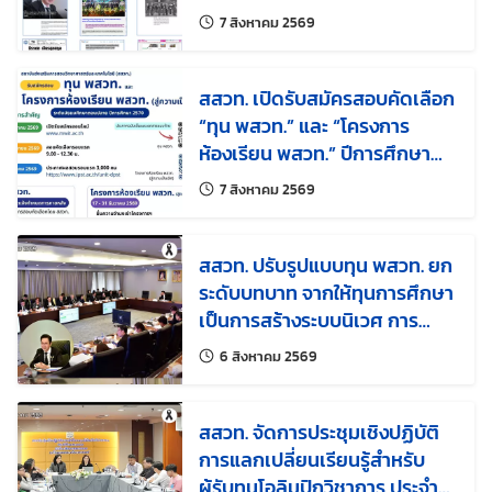
แก้ไขล่าสุดเมื่อ:
7 สิงหาคม 2569
สสวท. เปิดรับสมัครสอบคัดเลือก
“ทุน พสวท.” และ “โครงการ
ห้องเรียน พสวท.” ปีการศึกษา
2569 ชวน ม.3 ก้าวสู่เส้นทางนัก
แก้ไขล่าสุดเมื่อ:
7 สิงหาคม 2569
วิทยาศาสตร์รุ่นใหม่
สสวท. ปรับรูปแบบทุน พสวท. ยก
ระดับบทบาท จากให้ทุนการศึกษา
เป็นการสร้างระบบนิเวศ การ
พัฒนากำลังคนด้านวิทยาศาสตร์
แก้ไขล่าสุดเมื่อ:
6 สิงหาคม 2569
คณิตศาสตร์ และเทคโนโลยีของ
ประเทศ
สสวท. จัดการประชุมเชิงปฏิบัติ
การแลกเปลี่ยนเรียนรู้สำหรับ
ผู้รับทุนโอลิมปิกวิชาการ ประจำปี