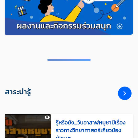
สาระน่ารู้
รู้หรือยัง…วันอาสาฬหบูชามีเรื่อง
ราวทางวิทยาศาสตร์เกี่ยวข้อง
ด้วยนะ