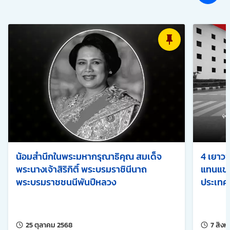
น้อมสำนึกในพระมหากรุณาธิคุณ สมเด็จ
4 เยาวช
พระนางเจ้าสิริกิติ์ พระบรมราชินีนาถ
แทนแข่ง
พระบรมราชชนนีพันปีหลวง
ประเทศ ค
แก้ไขล่าสุดเมื่อ:
25 ตุลาคม 2568
7 สิง