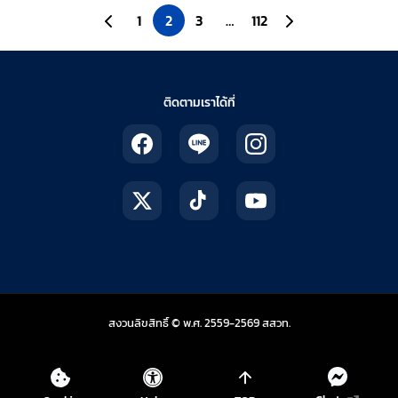
ไปยังหน้าก่อนหน้า
1
2
3
…
112
ไปยังหน้าถัดไป
ติดตามเราได้ที่
สถาบันส่งเสริมการสอน
สงวนลิขสิทธิ์ © พ.ศ. 2559-2569
สสวท.