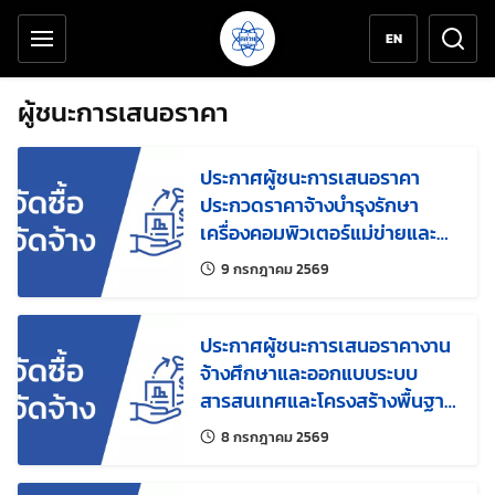
เครื่องมือช่วยเหลือ
ข้ามไปยังเนื้อหาหลัก
EN
ผู้ชนะการเสนอราคา
ประกาศผู้ชนะการเสนอราคา
ประกวดราคาจ้างบำรุงรักษา
เครื่องคอมพิวเตอร์แม่ข่ายและ
อุปกรณ์จัดเก็บข้อมูล ด้วยวิธี
แก้ไขล่าสุดเมื่อ:
9 กรกฎาคม 2569
ประกวดราคาอิเล็กทรอนิกส์ (e-
bidding)
ประกาศผู้ชนะการเสนอราคางาน
จ้างศึกษาและออกแบบระบบ
สารสนเทศและโครงสร้างพื้นฐาน
ในการให้บริการบนระบบคลาวด์
แก้ไขล่าสุดเมื่อ:
8 กรกฎาคม 2569
สําหรับการเชื่อมโยงการให้บริการ
พื้นฐาน (Common Services)