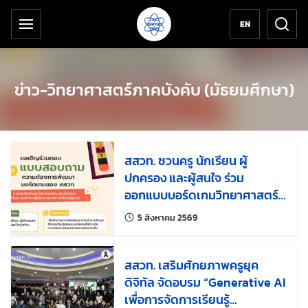
เครื่องมือช่วยเหลือ
ข้ามไปยังเนื้อหาหลัก
EN
ข่าว-วิทยาศาสตร์ภาคบังคับ (มัธยมศึกษา)
สสวท. ชวนครู นักเรียน ผู้
ปกครอง และผู้สนใจ ร่วม
ออกแบบบอร์ดเกมวิทยาศาสตร์
ตอบโจทย์การเรียนรู้ยุคใหม่ให้
แก้ไขล่าสุดเมื่อ:
5 สิงหาคม 2569
สนุกและใช้ได้จริง
สสวท. เสริมศักยภาพครูยุค
ดิจิทัล จัดอบรม “Generative AI
เพื่อการจัดการเรียนรู้