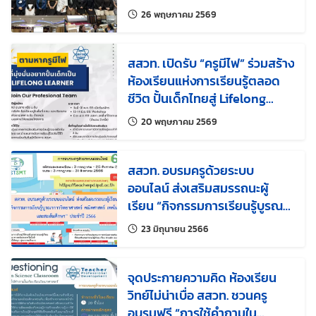
วิทยาศาสตร์” รุ่นที่ 2
แก้ไขล่าสุดเมื่อ:
26 พฤษภาคม 2569
สสวท. เปิดรับ “ครูมีไฟ” ร่วมสร้าง
ห้องเรียนแห่งการเรียนรู้ตลอด
ชีวิต ปั้นเด็กไทยสู่ Lifelong
Learner
แก้ไขล่าสุดเมื่อ:
20 พฤษภาคม 2569
สสวท. อบรมครูด้วยระบบ
ออนไลน์ ส่งเสริมสมรรถนะผู้
เรียน “กิจกรรมการเรียนรู้บูรณา
การวิทยาศาสตร์ คณิตศาสตร์
แก้ไขล่าสุดเมื่อ:
23 มิถุนายน 2566
เทคโนโลยี และสะเต็มศึกษา”
ประจำปี 2566
จุดประกายความคิด ห้องเรียน
วิทย์ไม่น่าเบื่อ สสวท. ชวนครู
อบรมฟรี “การใช้คำถามใน