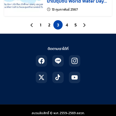
น้ำในชุมชน World Water Day
2024 “Leveraging water for
แก้ไขล่าสุดเมื่อ:
13 กุมภาพันธ์ 2567
peace”
ไปยังหน้าก่อนหน้า
1
2
3
4
5
ไปยังหน้าถัดไป
ติดตามเราได้ที่
สถาบันส่งเสริมการสอน
สงวนลิขสิทธิ์ © พ.ศ. 2559-2569
สสวท.