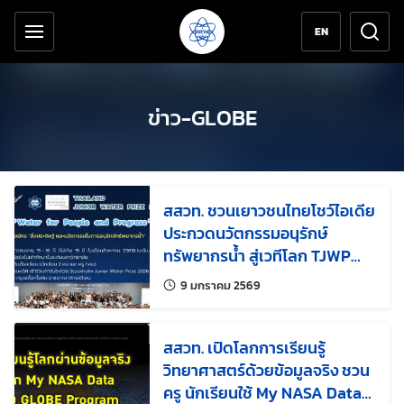
เครื่องมือช่วยเหลือ
ข้ามไปยังเนื้อหาหลัก
EN
ข่าว-GLOBE
สสวท. ชวนเยาวชนไทยโชว์ไอเดีย
ประกวดนวัตกรรมอนุรักษ์
ทรัพยากรน้ำ สู่เวทีโลก TJWP
2026 ที่สวีเดน
แก้ไขล่าสุดเมื่อ:
9 มกราคม 2569
สสวท. เปิดโลกการเรียนรู้
วิทยาศาสตร์ด้วยข้อมูลจริง ชวน
ครู นักเรียนใช้ My NASA Data