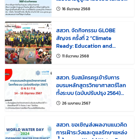
GLOBE & Grow “ดินดี ชุมชน
แก้ไขล่าสุดเมื่อ:
16 ธันวาคม 2568
ยั่งยืน”
สสวท. จัดกิจกรรม GLOBE
สัญจร ครั้งที่ 2 “Climate
Ready: Education and
Action Initiative with
แก้ไขล่าสุดเมื่อ:
11 ธันวาคม 2568
GLOBE” ณ โรงเรียนบ้านไฮหย่อง
(ภูเงินประชานุกูล) และ โรงเรียน
พังโคนวิทยาคม จ.สกลนคร
สสวท. รับสมัครครูเข้ารับการ
อบรมหลักสูตรวิทยาศาสตร์โลก
ทั้งระบบ (ฉบับปรับปรุง 2564)
ปีงบประมาณ 2567 ในรูปแบบ
แก้ไขล่าสุดเมื่อ:
26 เมษายน 2567
Onsite
สสวท. ขอเชิญส่งผลงานแนวคิด
การเฝ้าระวังและดูแลรักษาแหล่ง