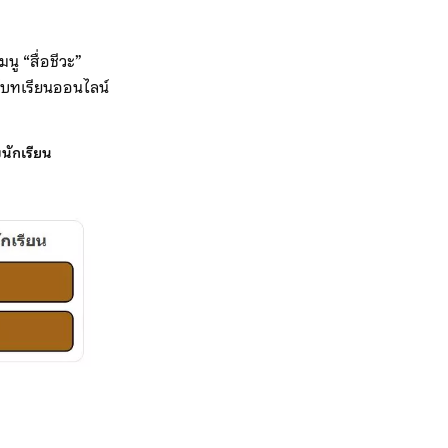
ู “สื่อชีวะ”
ศน์บทเรียนออนไลน์
บนักเรียน