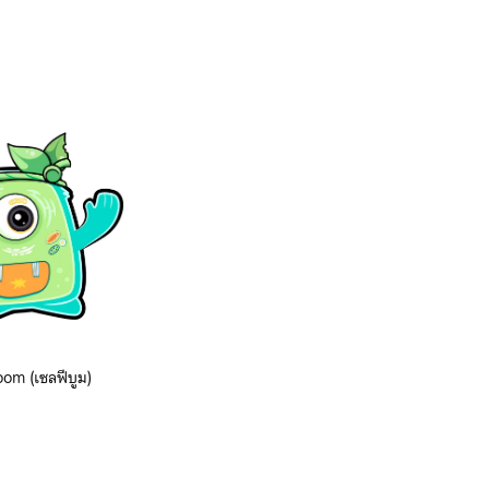
om (เซลฟีบูม)