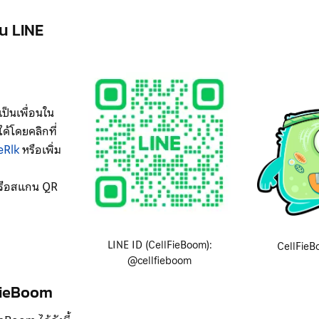
ใน LINE
เป็นเพื่อนใน
ด้โดยคลิกที่
eRlk
หรือเพิ่ม
รือสแกน QR
LINE ID (CellFieBoom):
CellFieBo
@cellfieboom
FieBoom