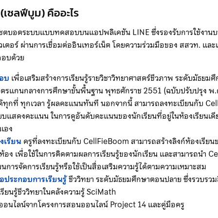
เซลฟีบูม) คืออะไร
ชตบอตระบบแบบทดสอบบนแอปพลิเคชัน LINE ซึ่งรองรับการใช้งาน
วเตอร์ ผ่านการเชื่อมต่ออินเทอร์เน็ต โดยความร่วมมือของ สสวท. แล
กอบด้วย
อบ
เพื่อเสริมสร้างการเรียนรู้รายวิชาวิทยาศาสตร์ชีวภาพ ระดับมัธย
ตรแกนกลางการศึกษาขั้นพื้นฐาน พุทธศักราช 2551 (ฉบับปรับปรุง พ.ศ
ทุกที่ ทุกเวลา รู้ผลคะแนนทันที นอกจากนี้ สามารถลงทะเบียนกับ Cel
บบแสดงคะแนน ในการดูอันดับคะแนนของนักเรียนที่อยู่ในห้องเรียนเด
นเอง
งเรียน
ครูที่ลงทะเบียนกับ CellFieBoom สามารถสร้างลิงก์ห้องเรียน
ในห้อง เพื่อใช้ในการติดตามผลการเรียนรู้ของนักเรียน และสามารถนำ 
การจัดการเรียนรู้หรือใช้เป็นสื่อเสริมความรู้ได้ตามความเหมาะสม
่อประกอบการเรียนรู้
ชีววิทยา ระดับมัธยมศึกษาตอนปลาย ซึ่งรวบรวมลิ
ียนรู้ชีววิทยาในคลังความรู้ SciMath
ยนออนไลน์จากโครงการสอนออนไลน์ Project 14 และคู่มือครู