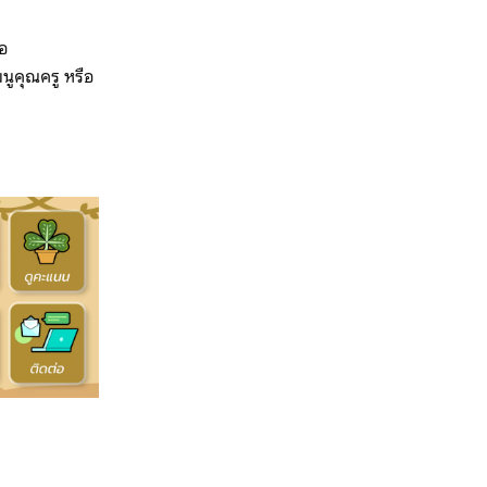
จอ
มนูคุณครู หรือ