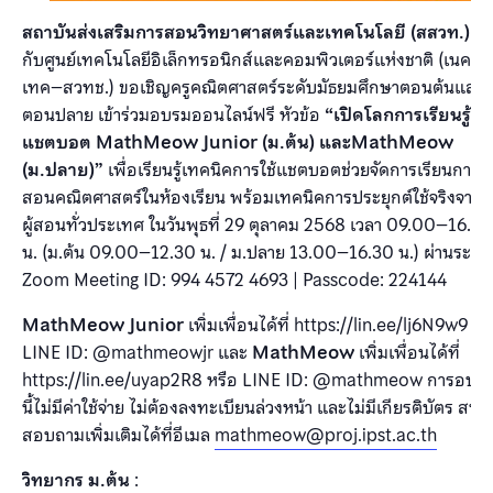
สถาบันส่งเสริมการสอนวิทยาศาสตร์และเทคโนโลยี (สสวท.)
ร่
กับศูนย์เทคโนโลยีอิเล็กทรอนิกส์และคอมพิวเตอร์แห่งชาติ (เนค
เทค–สวทช.) ขอเชิญครูคณิตศาสตร์ระดับมัธยมศึกษาตอนต้นและ
ตอนปลาย เข้าร่วมอบรมออนไลน์ฟรี หัวข้อ
“เปิดโลกการเรียนรู้ด้
แชตบอต MathMeow Junior (ม.ต้น) และMathMeow
(ม.ปลาย)”
เพื่อเรียนรู้เทคนิคการใช้แชตบอตช่วยจัดการเรียนการ
สอนคณิตศาสตร์ในห้องเรียน พร้อมเทคนิคการประยุกต์ใช้จริงจากค
ผู้สอนทั่วประเทศ ในวันพุธที่ 29 ตุลาคม 2568 เวลา 09.00–16.30
น. (ม.ต้น 09.00–12.30 น. / ม.ปลาย 13.00–16.30 น.) ผ่านระบบ
Zoom Meeting ID: 994 4572 4693 | Passcode: 224144
MathMeow Junior
เพิ่มเพื่อนได้ที่ https://lin.ee/lj6N9w9 หร
LINE ID: @mathmeowjr และ
MathMeow
เพิ่มเพื่อนได้ที่
https://lin.ee/uyap2R8 หรือ LINE ID: @mathmeow การอบร
นี้ไม่มีค่าใช้จ่าย ไม่ต้องลงทะเบียนล่วงหน้า และไม่มีเกียรติบัตร สนใ
สอบถามเพิ่มเติมได้ที่อีเมล
mathmeow@proj.ipst.ac.th
วิทยากร ม.ต้น
: