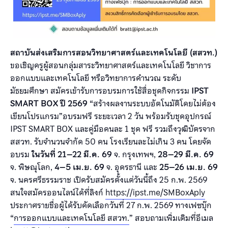
สถาบันส่งเสริมการสอนวิทยาศาสตร์และเทคโนโลยี (สสวท.)
ขอเชิญครูผู้สอนกลุ่มสาระวิทยาศาสตร์และเทคโนโลยี วิชาการ
ออกแบบและเทคโนโลยี หรือวิทยาการคำนวณ ระดับ
มัธยมศึกษา สมัครเข้ารับการอบรมการใช้สื่อชุดกิจกรรม
IPST
SMART BOX ปี 2569
“สร้างผลงานระบบอัตโนมัติโดยไม่ต้อง
เขียนโปรแกรม”อบรมฟรี ระยะเวลา 2 วัน พร้อมรับชุดอุปกรณ์
IPST SMART BOX และคู่มือคนละ 1 ชุด ฟรี รวมถึงวุฒิบัตรจาก
สสวท. รับจำนวนจำกัด 50 คน โรงเรียนละไม่เกิน 3 คน โดยจัด
อบรม
ในวันที่
21–22 มี.ค. 69
จ. กรุงเทพฯ,
28–29 มี.ค. 69
จ. พิษณุโลก,
4–5 เม.ย. 69
จ. อุดรธานี และ
25–26 เม.ย. 69
จ. นครศรีธรรมราช เปิดรับสมัครตั้งแต่วันนี้ถึง 25 ก.พ. 2569
สนใจสมัครออนไลน์ได้ที่ลิงก์
https://ipst.me/SMBoxAply
ประกาศรายชื่อผู้ได้รับคัดเลือกวันที่ 27 ก.พ. 2569 ทางเฟซบุ๊ก
“
การออกแบบและเทคโนโลยี สสวท.
” สอบถามเพิ่มเติมที่อีเมล