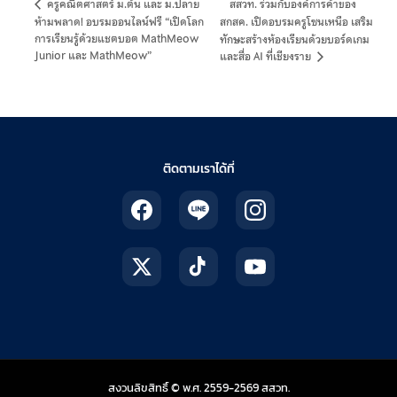
สสวท. ร่วมกับองค์การค้าของ
ครูคณิตศาสตร์ ม.ต้น และ ม.ปลาย
ห้ามพลาด! อบรมออนไลน์ฟรี “เปิดโลก
สกสค. เปิดอบรมครูโซนเหนือ เสริม
การเรียนรู้ด้วยแชตบอต MathMeow
ทักษะสร้างห้องเรียนด้วยบอร์ดเกม
Junior และ MathMeow”
และสื่อ AI ที่เชียงราย
ติดตามเราได้ที่
สถาบันส่งเสริมการสอน
สงวนลิขสิทธิ์ © พ.ศ. 2559-2569
สสวท.