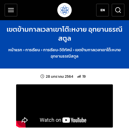
เครื่องมือช่วยเหลือ
ข้ามไปยังเนื้อหาหลัก
EN
เขตข้ามกาลเวลาเขาโต๊ะหงาย อุทยานธรณี
สตูล
หน้าแรก
›
การเรียน
›
การเรียน-วีดิทัศน์
›
เขตข้ามกาลเวลาเขาโต๊ะหงาย
อุทยานธรณีสตูล
แก้ไขล่าสุดเมื่อ:
จำนวนการเข้าชม 19 ครั้ง
28 มกราคม 2564
19