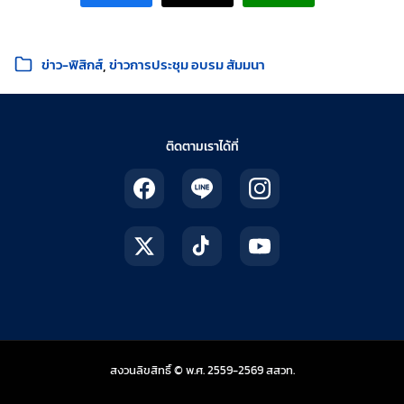
หมวดหมู่:
ข่าว-ฟิสิกส์
ข่าวการประชุม อบรม สัมมนา
ติดตามเราได้ที่
สถาบันส่งเสริมการสอน
สงวนลิขสิทธิ์ © พ.ศ. 2559-2569
สสวท.