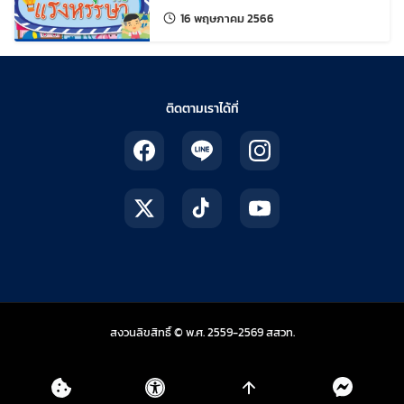
ศึกษา “สวนสนุกกับแรงหรรษา”
แก้ไขล่าสุดเมื่อ:
16 พฤษภาคม 2566
ติดตามเราได้ที่
สถาบันส่งเสริมการสอน
สงวนลิขสิทธิ์ © พ.ศ. 2559-2569
สสวท.