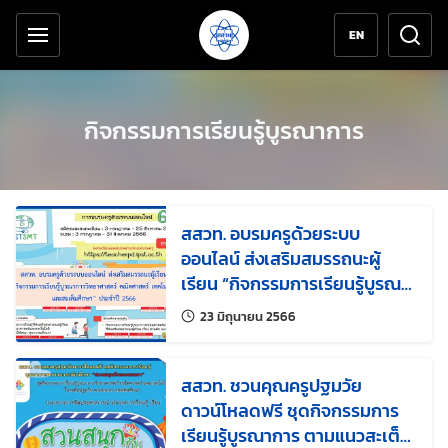
เครื่องมือช่วยเหลือ
ข้ามไปยังเนื้อหาหลัก
EN
กิจกรรมการเรียนรู้บูรณาการ
สสวท. อบรมครูด้วยระบบ
ออนไลน์ ส่งเสริมสมรรถนะผู้
เรียน “กิจกรรมการเรียนรู้บูรณา
การวิทยาศาสตร์ คณิตศาสตร์
แก้ไขล่าสุดเมื่อ:
23 มิถุนายน 2566
เทคโนโลยี และสะเต็มศึกษา”
ประจำปี 2566
สสวท. ชวนคุณครูปฐมวัย
ดาวน์โหลดฟรี ชุดกิจกรรมการ
เรียนรู้บูรณาการ ตามแนวสะเต็ม