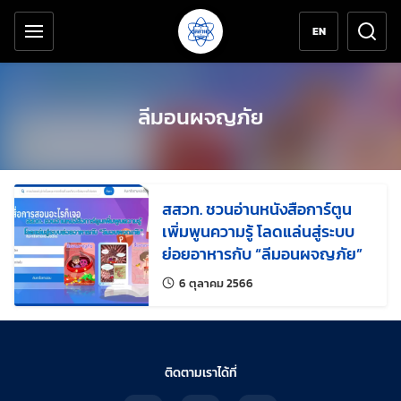
เครื่องมือช่วยเหลือ
ข้ามไปยังเนื้อหาหลัก
EN
ลีมอนผจญภัย
สสวท. ชวนอ่านหนังสือการ์ตูน
เพิ่มพูนความรู้ โลดแล่นสู่ระบบ
ย่อยอาหารกับ “ลีมอนผจญภัย”
แก้ไขล่าสุดเมื่อ:
6 ตุลาคม 2566
ติดตามเราได้ที่