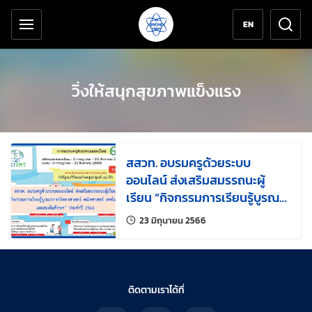
เครื่องมือช่วยเหลือ
ข้ามไปยังเนื้อหาหลัก
EN
วิ่งให้สนุกสุขภาพแข็งแรง
สสวท. อบรมครูด้วยระบบ
ออนไลน์ ส่งเสริมสมรรถนะผู้
เรียน “กิจกรรมการเรียนรู้บูรณา
การวิทยาศาสตร์ คณิตศาสตร์
แก้ไขล่าสุดเมื่อ:
23 มิถุนายน 2566
เทคโนโลยี และสะเต็มศึกษา”
ประจำปี 2566
ติดตามเราได้ที่