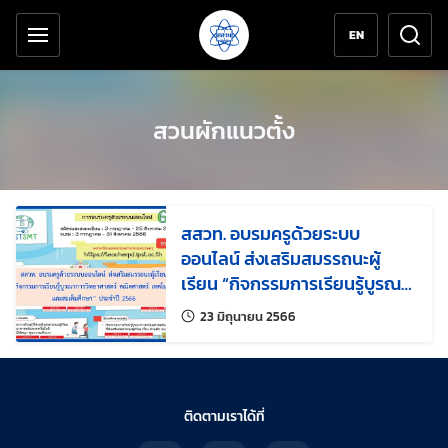
เครื่องมือช่วยเหลือ
ข้ามไปยังเนื้อหาหลัก
EN
สวนผักแนวตั้ง
สสวท. อบรมครูด้วยระบบ
ออนไลน์ ส่งเสริมสมรรถนะผู้
เรียน “กิจกรรมการเรียนรู้บูรณา
การวิทยาศาสตร์ คณิตศาสตร์
แก้ไขล่าสุดเมื่อ:
23 มิถุนายน 2566
เทคโนโลยี และสะเต็มศึกษา”
ประจำปี 2566
ติดตามเราได้ที่