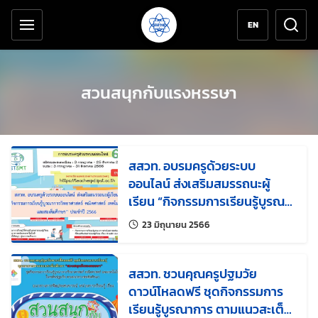
เครื่องมือช่วยเหลือ
ข้ามไปยังเนื้อหาหลัก
EN
สวนสนุกกับแรงหรรษา
สสวท. อบรมครูด้วยระบบ
ออนไลน์ ส่งเสริมสมรรถนะผู้
เรียน “กิจกรรมการเรียนรู้บูรณา
การวิทยาศาสตร์ คณิตศาสตร์
แก้ไขล่าสุดเมื่อ:
23 มิถุนายน 2566
เทคโนโลยี และสะเต็มศึกษา”
ประจำปี 2566
สสวท. ชวนคุณครูปฐมวัย
ดาวน์โหลดฟรี ชุดกิจกรรมการ
เรียนรู้บูรณาการ ตามแนวสะเต็ม