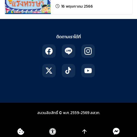
ศึกษา “สวนสนุกกับแรงหรรษา”
แก้ไขล่าสุดเมื่อ:
16 พฤษภาคม 2566
ติดตามเราได้ที่
สถาบันส่งเสริมการสอน
สงวนลิขสิทธิ์ © พ.ศ. 2559-2569
สสวท.