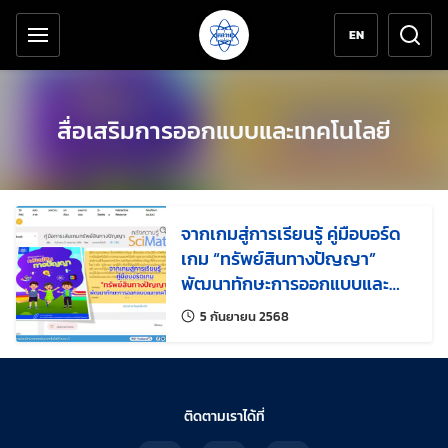
เครื่องมือช่วยเหลือ
ข้ามไปยังเนื้อหาหลัก
EN
สื่อเสริมการออกแบบและเทคโนโลยี
จากเกมสู่การเรียนรู้ คู่มือบอร์ด
เกม “ทรัพย์สินทางปัญญา”
พัฒนาทักษะการออกแบบและ
เทคโนโลยี
แก้ไขล่าสุดเมื่อ:
5 กันยายน 2568
ติดตามเราได้ที่