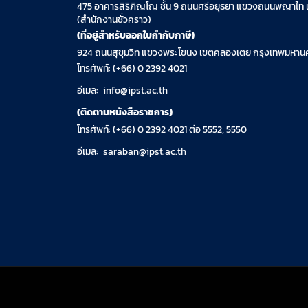
475 อาคารสิริภิญโญ ชั้น 9 ถนนศรีอยุธยา แขวงถนนพญาไท 
(สำนักงานชั่วคราว)
(ที่อยู่สำหรับออกใบกำกับภาษี)
924 ถนนสุขุมวิท แขวงพระโขนง เขตคลองเตย กรุงเทพมหานค
โทรศัพท์: (+66) 0 2392 4021
อีเมล:
info@ipst.ac.th
(ติดตามหนังสือราชการ)
โทรศัพท์: (+66) 0 2392 4021 ต่อ 5552, 5550
อีเมล:
saraban@ipst.ac.th