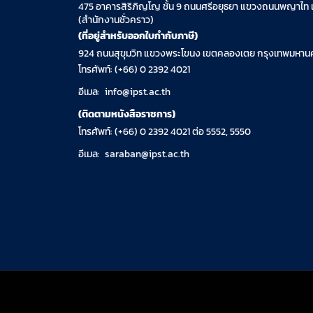
475 อาคารสิริภิญโญ ชั้น 9 ถนนศรีอยุธยา แขวงถนนพญาไท 
(สำนักงานชั่วคราว)
(ที่อยู่สำหรับออกใบกำกับภาษี)
924 ถนนสุขุมวิท แขวงพระโขนง เขตคลองเตย กรุงเทพมหานค
โทรศัพท์: (+66) 0 2392 4021
อีเมล:
info@ipst.ac.th
(ติดตามหนังสือราชการ)
โทรศัพท์: (+66) 0 2392 4021 ต่อ 5552, 5550
อีเมล:
saraban@ipst.ac.th