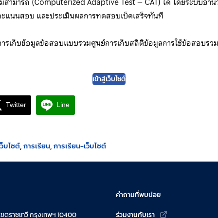
มสามารถ (Computerized Adaptive Test – CAT) ได้ โดยระบบอำ
ะแนนสอบ และประเมินผลการทดสอบเบ็ดเสร็จทันที
ีการเก็บข้อมูลข้อสอบแบบรวมศูนย์การเก็บสถิติข้อมูลการใช้ข้อสอบ
เข้าสู่เว็บไซต์
Twitter
Line
็บไซต์
การเรียน
การเรียน-เว็บไซต์
คำถามที่พบบ่อย
เขตราชเทวี กรุงเทพฯ 10400
ร่วมงานกับเรา