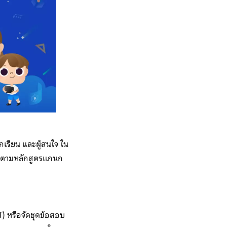
ักเรียน และผู้สนใจ ใน
อบตามหลักสูตรแกนก
) หรือจัดชุดข้อสอบ