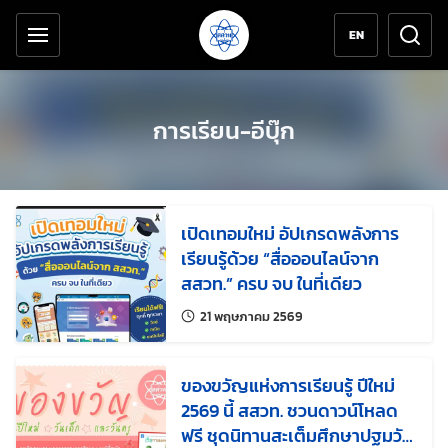
เครื่องมือช่วยเหลือ
ข้ามไปยังเนื้อหาหลัก
EN
การเรียน-อีบุ๊ก
เปิดเทอมใหม่ อัปเกรดพลังการ
เรียนรู้ด้วย “สื่อออนไลน์จาก
สสวท.” ครบ จบ ในที่เดียว
แก้ไขล่าสุดเมื่อ:
21 พฤษภาคม 2569
ของขวัญแห่งการเรียนรู้ ปีใหม่
2569 นี้ สสวท. ชวนดาวน์โหลด
ฟรี ชุดนิทานสะเต็มศึกษาปฐมวัย