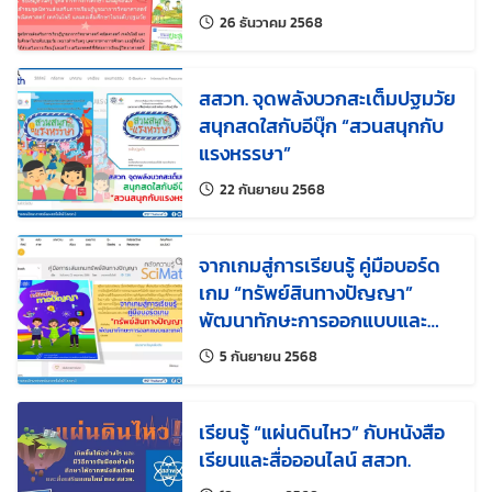
อ่านเพลิน สนุก เสริมการเรียนรู้
แก้ไขล่าสุดเมื่อ:
26 ธันวาคม 2568
ผ่านเรื่องเล่า
สสวท. จุดพลังบวกสะเต็มปฐมวัย
สนุกสดใสกับอีบุ๊ก “สวนสนุกกับ
แรงหรรษา”
แก้ไขล่าสุดเมื่อ:
22 กันยายน 2568
จากเกมสู่การเรียนรู้ คู่มือบอร์ด
เกม “ทรัพย์สินทางปัญญา”
พัฒนาทักษะการออกแบบและ
เทคโนโลยี
แก้ไขล่าสุดเมื่อ:
5 กันยายน 2568
เรียนรู้ “แผ่นดินไหว” กับหนังสือ
เรียนและสื่อออนไลน์ สสวท.