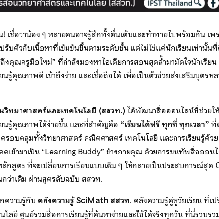
ุ่น! เชื่อว่าน้อง ๆ หลายคนอาจรู้สึกทั้งตื่นเต้นและท้าทายไปพร้อมกัน
รับตัวกับเนื้อหาที่เข้มข้นขึ้นตามระดับชั้น แต่ไม่ใช่แค่นักเรียนเท่านั้นที่
ึงคุณครูมือใหม่” ที่กำลังมองหาไอเดียการสอนสุดล้ำมามัดใจนักเรียน อ
ยนรู้คุณภาพดี เข้าถึงง่าย และเชื่อถือได้ เพื่อเป็นตัวช่วยส่งเสริมบุตรหล
อนวิทยาศาสตร์และเทคโนโลยี (สสวท.)
ได้พัฒนาสื่อออนไลน์ที่ช่วยให้ท
ยนรู้คุณภาพได้ง่ายขึ้น และที่สำคัญคือ
“เรียนได้ฟรี ทุกที่ ทุกเวลา”
ที่
 ครอบคลุมทั้งวิทยาศาสตร์ คณิตศาสตร์ เทคโนโลยี และการเรียนรู้ด้ว
ดดเข้ามาเป็น “Learning Buddy” ข้างกายคุณ ด้วยการขนทัพสื่อออนไล
สูตร ที่จะเปลี่ยนการเรียนแบบเดิม ๆ ให้กลายเป็นประสบการณ์สุด Coo
้นกว่าเดิม ผ่านสูตรลับฉบับ สสวท.
ลกความรู้กับ
คลังความรู้ SciMath สสวท.
คลังความรู้คู่หูวัยเรียน ที่
ลยี ศูนย์รวมสื่อการเรียนรู้ที่ค้นหาง่ายและใช้ได้จริงทุกวัน ที่นี่รวบ