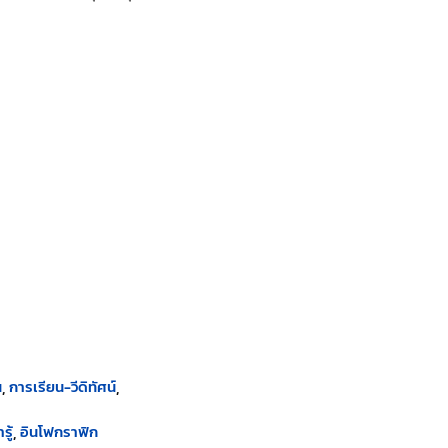
น
การเรียน-วีดิทัศน์
รู้
อินโฟกราฟิก