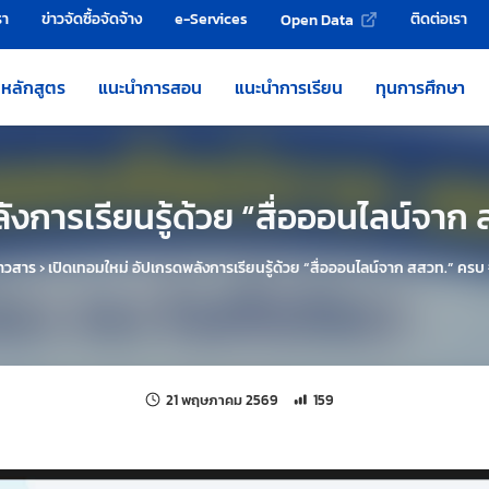
รา
ข่าวจัดซื้อจัดจ้าง
e-Services
ติดต่อเรา
Open Data
หลักสูตร
แนะนำการสอน
แนะนำการเรียน
ทุนการศึกษา
งการเรียนรู้ด้วย “สื่อออนไลน์จาก 
่าวสาร
›
เปิดเทอมใหม่ อัปเกรดพลังการเรียนรู้ด้วย “สื่อออนไลน์จาก สสวท.” ครบ จ
แก้ไขล่าสุดเมื่อ:
จำนวนการเข้าชม 159 ครั้ง
21 พฤษภาคม 2569
159