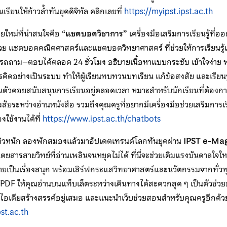
เรียนให้ก้าวล้ำทันยุคดิจิทัล คลิกเลยที่
https://myipst.ipst.ac.th
วยใหม่ที่น่าสนใจคือ “
แชตบอตวิชาการ”
เครื่องมือเสริมการเรียนรู้ที
ย แชตบอตคณิตศาสตร์และแชตบอตวิทยาศาสตร์ ที่ช่วยให้การเรียนรู้เป็
มารถถาม–ตอบได้ตลอด 24 ชั่วโมง อธิบายเนื้อหาแบบกระชับ เข้าใจง่าย 
ิดอย่างเป็นระบบ ทำให้ผู้เรียนทบทวนบทเรียน แก้ข้อสงสัย และเรียนรู
ยส่วนตัวคอยสนับสนุนการเรียนอยู่ตลอดเวลา หมาะสำหรับนักเรียนที่ต้อ
สงสัยระหว่างอ่านหนังสือ รวมถึงคุณครูที่อยากมีเครื่องมือช่วยเสริมการเ
งใช้งานได้ที่
https://www.ipst.ac.th/chatbots
ารติวหนัก ลองพักสมองแล้วมาอัปเดตเทรนด์โลกทันยุคผ่าน
IPST e-Ma
ิตยสารสายวิทย์ที่อ่านเพลินจนหยุดไม่ได้ ที่นี่จะช่วยเติมแรงบันดาลใจใ
้กลายเป็นเรื่องสนุก พร้อมเสิร์ฟกระแสวิทยาศาสตร์และนวัตกรรมจากทั่วท
F ให้คุณอ่านบนแท็บเล็ตระหว่างเดินทางได้สะดวกสุด ๆ เป็นตัวช่วยชั้น
ไอเดียสร้างสรรค์อยู่เสมอ และแนะนำเว็บช่วยสอนสำหรับคุณครูอีกด้ว
st.ac.th