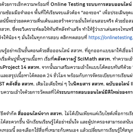
งด้วยการเช็กความพร้อมที่
Online Testing ระบบการสอบออนไลน์
ามซ้อมมือจำลอง พื้นที่ให้เรียนจบแล้วต้อง “ลองของ” เพื่อประเมินจุ
นี้จะช่วยลดความตื่นเต้นและสร้างความมั่นใจก่อนสอบจริง ด้วยข้อสอ
วท. ซึ่งจะวิเคราะห์ผลให้ทันทีหลังทำเสร็จ ทำให้รู้ว่าเราเด่นตรงไหนห
จะส่งให้น้อง ๆ มั่นใจในทุกการสอบ คลิกทดสอบที่
https://onlinetesting
ยนรู้อย่างเป็นขั้นตอนด้วยสื่อออนไลน์ สสวท. ที่ถูกออกแบบมาให้เชื่อม
่มต้นปูพื้นฐานเนื้อหา เริ่มที่
คลังความรู้ SciMath สสวท.
ทำความเข้า
าน
Project 14 สสวท.
จากนั้นมาเสริมความเข้าใจแบบโต้ตอบทันทีด้วย 
และสรุปเนื้อหาได้ตลอด 24 ชั่วโมง พร้อมกับการจัดระเบียบการเรียนผ
T คลังสื่อ สสวท.
เติมไอเดียใหม่ ๆ ใน
นิตยสาร สสวท. ฉบับออไลน์
ความเข้าใจด้วยการวัดผลที่ได้
ระบบการสอบออนไลน์มิติใหม่ของก
ร้ขีดจำกัด
สื่อออนไลน์จาก สสวท.
ไม่ได้เป็นเพียงแค่เว็บไซต์เพื่อการเรียน
นได้สะดวกขึ้น นักเรียนเรียนรู้ได้อย่างมั่นใจ และผู้ปกครองสามารถสน
ดเทอมนี้ ลองเลือกใช้สื่อที่เหมาะกับตนเอง แล้วเปลี่ยนการเรียนรู้ให้สนุก