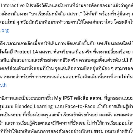
Interactive ไปจนถึงวิดีโอและใบงานที่ผ่านการคัดกรองมาแล้วว่าถูก
คุณค้นหาสื่อตาม “บทเรียนในหนังสือ สสวท.” ได้ทันที พร้อมทั้งคู่มือครู
ยสอนใหม่ ๆ หรือนักเรียนที่อยากทำรายงานให้โดดเด่นกว่าใคร โดยคลิกไป
.org
ก็ถึงเวลามาเจาะลึกเนื้อหาให้เห็นภาพชัดเจนยิ่งขึ้นกับ
บทเรียนออนไลน์ 
โนโลยี Project 14
สสวท.
ห้องเรียนเสมือนจริง ที่จะมาเปลี่ยนเรื่องยา
อนิเมชันสวยงามและตัวอย่างจากชีวิตจริง ครอบคลุมตั้งแต่ระดับ ป.1 ถ
เตอร์ส่วนตัวมานั่งสอนที่บ้าน จุดเด่นคือความยืดหยุ่นที่น้อง ๆ สามา
าใจ เหมาะสำหรับทั้งการทบทวนก่อนสอบหรือเติมเต็มเนื้อหาที่ตามไม่ทันในห
c.th
สิทธิภาพและเป็นระบบมากขึ้น
My IPST คลังสื่อ สสวท.
ที่ถูกออกแบบม
ูปแบบ Blended Learning แบบ Face-to-Face เข้ากับการเรียนรู้ผ
งเป็นระบบ ที่เชื่อมโยงครูและนักเรียนเข้าด้วยกันอย่างลงตัว แพลตฟอร์
 และการเรียนรู้ด้วยตนเองมีทิศทางที่ชัดเจน ไม่ทำให้การเรียนออนไลน์ร
นที่ที่ทำให้เราเห็นพัฒนาการของตัวเองอย่างเป็นรูปธรรม เหมาะสำหรับโ