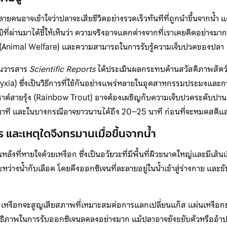
ลายคนอาจเข้าใจว่าปลาจะเสียชีวิตอย่างรวดเร็วทันทีที่ถูกนำขึ้นจากน้
่ปีที่ผ่านมาได้ชี้ให้เห็นว่า ความจริงอาจแตกต่างจากที่เราเคยคิดอย่าง
ว์” (Animal Welfare) และความสามารถในการรับรู้ความเจ็บปวดของปลา
์ในวารสาร
Scientific Reports
ได้ประเมินผลกระทบด้านสวัสดิภาพสัตว
xia) ซึ่งเป็นวิธีการที่ใช้กันอย่างแพร่หลายในอุตสาหกรรมประมงและการ
าต์สายรุ้ง (Rainbow Trout) อาจต้องเผชิญกับความเจ็บปวดระดับปาน
าที และในบางกรณีอาจยาวนานได้ถึง 20–25 นาที ก่อนที่จะหมดสติและ
 และเหตุใดจึงทรมานเมื่อขึ้นจากน้ำ
นหลังที่หายใจด้วยเหงือก ซึ่งเป็นอวัยวะที่มีพื้นที่ผิวขนาดใหญ่และมีเ
ะหว่างน้ำกับเลือด โดยดึงออกซิเจนที่ละลายอยู่ในน้ำเข้าสู่ร่างกาย แล
้ำ เหงือกจะสูญเสียสภาพที่เหมาะสมต่อการแลกเปลี่ยนแก๊ส แผ่นเหงือก
ทธิภาพในการรับออกซิเจนลดลงอย่างมาก แม้ปลาอาจยังขยับตัวหรืออ้าป