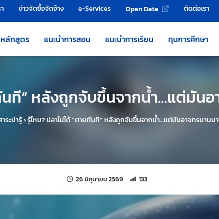
รา
ข่าวจัดซื้อจัดจ้าง
e-Services
ติดต่อเรา
Open Data
หลักสูตร
แนะนำการสอน
แนะนำการเรียน
ทุนการศึกษา
ยทันที” หลังถูกจับขึ้นจากน้ำ…แต่
สาระน่ารู้
›
รู้ไหม? ปลาไม่ได้ “ตายทันที” หลังถูกจับขึ้นจากน้ำ…แต่มันอาจทรมาน
แก้ไขล่าสุดเมื่อ:
จำนวนการเข้าชม 133 ครั้ง
26 มิถุนายน 2569
133