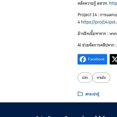
คลังความรู้ สสวท.
htt
Project 14 : การแลกเปล
4
https://proj14.ip
อ้างอิงเนื้อหาจาก :
AI ช่วยจัดการคลิปจา
Facebook
ป้ายกำกับ:
ปลา
หายใจ
หมวดหมู่:
สาระน่ารู้