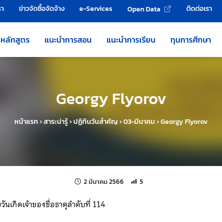
รา
ข่าวจัดซื้อจัดจ้าง
e-Services
ติดต่อเรา
Open Data
หลักสูตร
แนะนำการสอน
แนะนำการเรียน
ทุนการศึกษา
Georgy Flyorov
หน้าแรก
›
สาระน่ารู้
›
ปฏิทินวันสำคัญ
›
03-มีนาคม
›
Georgy Flyorov
แก้ไขล่าสุดเมื่อ:
จำนวนการเข้าชม 5 ครั้ง
2 มีนาคม 2566
5
ันเกิดเจ้าของชื่อธาตุลำดับที่ 114