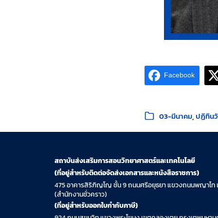
Facebook
หมวดหมู่:
03-มีนาคม
ปฏิทิน
สถาบันส่งเสริมการสอนวิทยาศาสตร์และเทคโนโลยี
(ที่อยู่สำหรับติดต่อจัดส่งเอกสารและหนังสือราชการ)
475 อาคารสิริภิญโญ ชั้น 9 ถนนศรีอยุธยา แขวงถนนพญาไท 
(สำนักงานชั่วคราว)
(ที่อยู่สำหรับออกใบกำกับภาษี)
924 ถนนสุขุมวิท แขวงพระโขนง เขตคลองเตย กรุงเทพมหานค