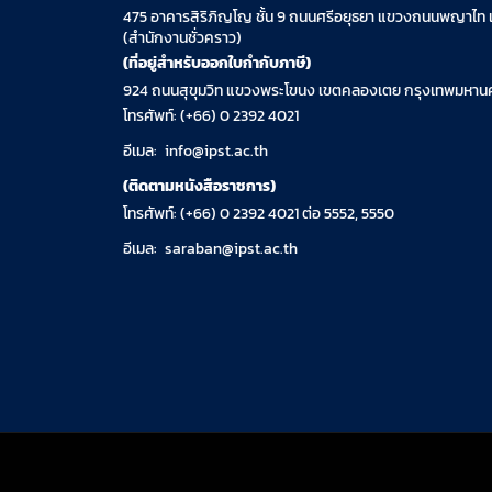
475 อาคารสิริภิญโญ ชั้น 9 ถนนศรีอยุธยา แขวงถนนพญาไท 
(สำนักงานชั่วคราว)
(ที่อยู่สำหรับออกใบกำกับภาษี)
924 ถนนสุขุมวิท แขวงพระโขนง เขตคลองเตย กรุงเทพมหานค
โทรศัพท์: (+66) 0 2392 4021
อีเมล:
info@ipst.ac.th
(ติดตามหนังสือราชการ)
โทรศัพท์: (+66) 0 2392 4021 ต่อ 5552, 5550
อีเมล:
saraban@ipst.ac.th