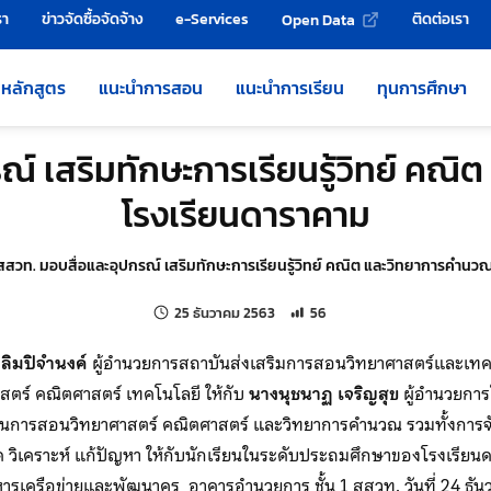
รา
ข่าวจัดซื้อจัดจ้าง
e-Services
ติดต่อเรา
Open Data
หลักสูตร
แนะนำการสอน
แนะนำการเรียน
ทุนการศึกษา
ณ์ เสริมทักษะการเรียนรู้วิทย์ คณิ
โรงเรียนดาราคาม
สสวท. มอบสื่อและอุปกรณ์ เสริมทักษะการเรียนรู้วิทย์ คณิต และวิทยาการคำนวณ
แก้ไขล่าสุดเมื่อ:
จำนวนการเข้าชม 56 ครั้ง
25 ธันวาคม 2563
56
 ลิมปิจำนงค์
ผู้อำนวยการสถาบันส่งเสริมการสอนวิทยาศาสตร์และเทค
สตร์ คณิตศาสตร์ เทคโนโลยี ให้กับ
นางนุชนาฏ เจริญสุข
ผู้อำนวยการ
ยนการสอนวิทยาศาสตร์ คณิตศาสตร์ และวิทยาการคำนวณ รวมทั้งการจัด
ด วิเคราะห์ แก้ปัญหา ให้กับนักเรียนในระดับประถมศึกษาของโรงเรีย
หารเครือข่ายและพัฒนาครู อาคารอำนวยการ ชั้น 1 สสวท. วันที่ 24 ธั