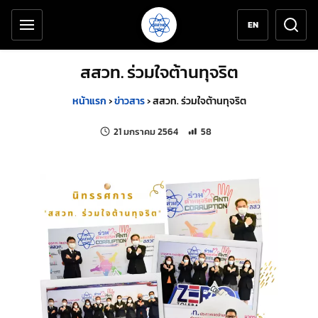
เครื่องมือช่วยเหลือ
ข้ามไปยังเนื้อหาหลัก
EN
สสวท. ร่วมใจต้านทุจริต
หน้าแรก
›
ข่าวสาร
›
สสวท. ร่วมใจต้านทุจริต
แก้ไขล่าสุดเมื่อ:
จำนวนการเข้าชม 58 ครั้ง
21 มกราคม 2564
58