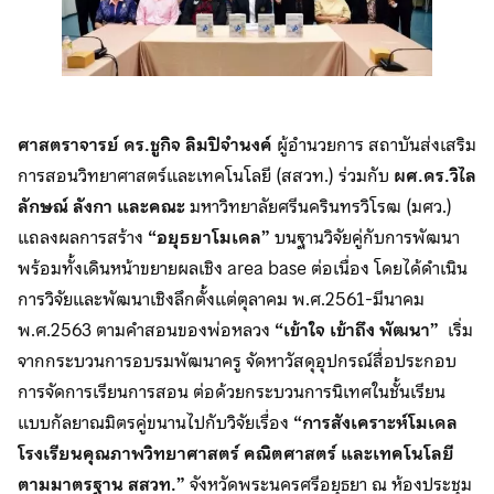
ศาสตราจารย์ ดร.ชูกิจ ลิมปิจำนงค์
ผู้อำนวยการ สถาบันส่งเสริม
การสอนวิทยาศาสตร์และเทคโนโลยี (สสวท.) ร่วมกับ
ผศ.ดร.วิไล
ลักษณ์ ลังกา และคณะ
มหาวิทยาลัยศรีนครินทรวิโรฒ (มศว.)
แถลงผลการสร้าง
“อยุธยาโมเดล”
บนฐานวิจัยคู่กับการพัฒนา
พร้อมทั้งเดินหน้าขยายผลเชิง area base ต่อเนื่อง โดยได้ดำเนิน
การวิจัยและพัฒนาเชิงลึกตั้งแต่ตุลาคม พ.ศ.2561-มีนาคม
พ.ศ.2563 ตามคำสอนของพ่อหลวง
“เข้าใจ เข้าถึง พัฒนา”
เริ่ม
จากกระบวนการอบรมพัฒนาครู จัดหาวัสดุอุปกรณ์สื่อประกอบ
การจัดการเรียนการสอน ต่อด้วยกระบวนการนิเทศในชั้นเรียน
แบบกัลยาณมิตรคู่ขนานไปกับวิจัยเรื่อง
“การสังเคราะห์โมเดล
โรงเรียนคุณภาพวิทยาศาสตร์ คณิตศาสตร์ และเทคโนโลยี
ตามมาตรฐาน สสวท.”
จังหวัดพระนครศรีอยุธยา ณ ห้องประชุม