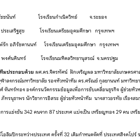
ชนันท์ โรงเรียนกำเนิดวิทย์ จ.ระยอง
ริฐสุข โรงเรียนเตรียมอุดมศึกษา กรุงเทพฯ
อภิรัชดานนท์ โรงเรียนเตรียมอุดมศึกษา กรุงเทพฯ
์นคินทร์ โรงเรียนมหิดลวิทยานุสรณ์ จ.นครปฐม
มทีมประกอบด้วย
ผศ.ดร.จิตรทัศน์ ฝักเจริญผล มหาวิทยาลัยเกษตรศาสต
 จุฬาลงกรณ์มหาวิทยาลัย รองหัวหน้าทีม ดร.ศรัณย์ กุลยานนท์ มหาวิทยา
 จันทร์ทอง องค์กรนวัตกรรมข้อมูลเพื่อการขับเคลื่อนธุรกิจ ผู้ช่วยหั
 ภัทรนุธาพร นักวิชาการอิสระ ผู้ช่วยหัวหน้าทีม นางสาวอรทัย เรืองสมบ
ู้ร่วมการแข่งขัน 342 คนจาก 87 ประเทศ แบ่งเป็น เหรียญทอง 29 คน เหร
โอลิมปิกระหว่างประเทศ ครั้งที่ 32 เดิมกำหนดจัดที่ ประเทศสิงคโปร์ ร