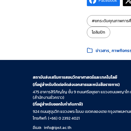
Facebook
ป้ายกำกับ:
#ยกระดับคุณภาพการศ
โอลิมปิก
หมวดหมู่:
ข่าวสาร
ภาพกิจกร
สถาบันส่งเสริมการสอนวิทยาศาสตร์และเทคโนโลยี
(ที่อยู่สำหรับติดต่อจัดส่งเอกสารและหนังสือราชการ)
475 อาคารสิริภิญโญ ชั้น 9 ถนนศรีอยุธยา แขวงถนนพญาไท 
(สำนักงานชั่วคราว)
(ที่อยู่สำหรับออกใบกำกับภาษี)
924 ถนนสุขุมวิท แขวงพระโขนง เขตคลองเตย กรุงเทพมหานค
โทรศัพท์: (+66) 0 2392 4021
อีเมล:
info@ipst.ac.th