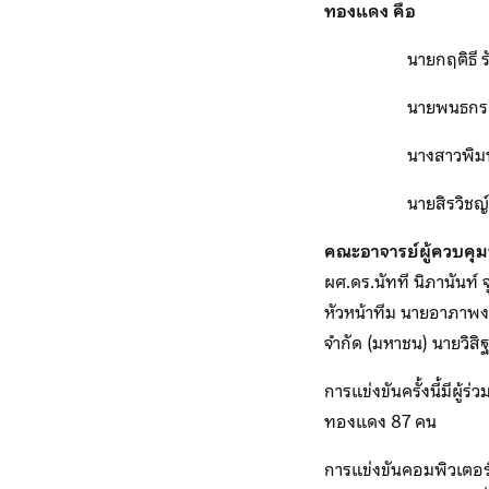
ทองแดง คือ
นายกฤติธี รัช
นายพนธกร ประเส
นางสาวพิมพ์รัก 
นายสิรวิชญ์ พงศ
คณะอาจารย์ผู้ควบคุ
ผศ.ดร.นัทที นิภานันท์
หัวหน้าทีม นายอาภาพงศ์
จำกัด (มหาชน) นายวิสิฐ
การแข่งขันครั้งนี้มีผ
ทองแดง 87 คน
การแข่งขันคอมพิวเตอร์