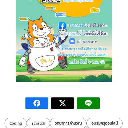
ป้ายกำกับ:
Coding
scratch
วิทยาการคำนวณ
อบรมครูออนไลน์