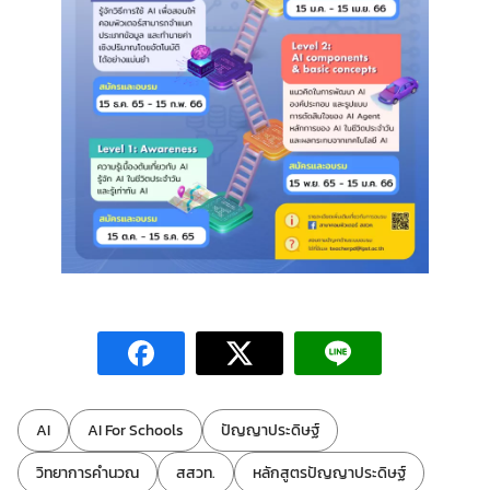
ป้ายกำกับ:
AI
AI For Schools
ปัญญาประดิษฐ์
วิทยาการคำนวณ
สสวท.
หลักสูตรปัญญาประดิษฐ์