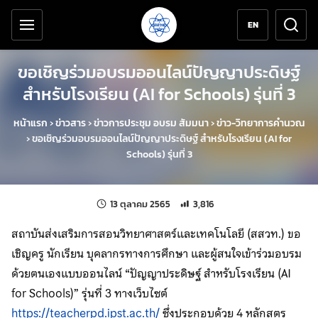
เครื่องมือช่วยเหลือ
ข้ามไปยังเนื้อหาหลัก
EN
ขอเชิญร่วมอบรมออนไลน์ปัญญาประดิษฐ์
สำหรับโรงเรียน (AI for Schools) รุ่นที่ 3
หน้าแรก
›
ข่าวสาร
›
ข่าวการประชุม อบรม สัมมนา
›
ข่าว-วิทยาการคำนวณ
›
ขอเชิญร่วมอบรมออนไลน์ปัญญาประดิษฐ์ สำหรับโรงเรียน (AI for
Schools) รุ่นที่ 3
แก้ไขล่าสุดเมื่อ:
จำนวนการเข้าชม 3,816 ครั้ง
13 ตุลาคม 2565
3,816
สถาบันส่งเสริมการสอนวิทยาศาสตร์และเทคโนโลยี (สสวท.) ขอ
เชิญครู นักเรียน บุคลากรทางการศึกษา และผู้สนใจเข้าร่วมอบรม
ด้วยตนเองแบบออนไลน์ “ปัญญาประดิษฐ์ สำหรับโรงเรียน (AI
for Schools)” รุ่นที่ 3 ทางเว็บไซต์
https://teacherpd.ipst.ac.th/
ซึ่งประกอบด้วย 4 หลักสูตร