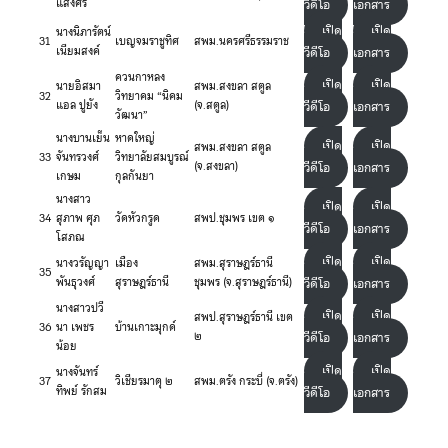
แสงศิริ
วีดีโอ
เอกสาร
เปิด
เปิด
นางนิภารัตน์
31
เบญจมราชูทิศ
สพม.นครศรีธรรมราช
เนียมสงค์
วีดีโอ
เอกสาร
ควนกาหลง
เปิด
เปิด
นายอิสมา
สพม.สงขลา สตูล
32
วิทยาคม “นิคม
แอล ปูยัง
(จ.สตูล)
วีดีโอ
เอกสาร
วัฒนา”
นางบานเย็น
หาดใหญ่
เปิด
เปิด
สพม.สงขลา สตูล
33
จันทรวงศ์
วิทยาลัยสมบูรณ์
(จ.สงขลา)
วีดีโอ
เอกสาร
เกษม
กุลกันยา
นางสาว
เปิด
เปิด
34
สุภาพ ศุภ
วัดหัวกรูด
สพป.ชุมพร เขต ๑
วีดีโอ
เอกสาร
โสภณ
เปิด
เปิด
นางวรัญญา
เมือง
สพม.สุราษฎร์ธานี
35
พันธุวงศ์
สุราษฎร์ธานี
ชุมพร (จ.สุราษฎร์ธานี)
วีดีโอ
เอกสาร
นางสาวปวี
เปิด
เปิด
สพป.สุราษฎร์ธานี เขต
36
นา เพชร
บ้านเกาะมุกด์
๒
วีดีโอ
เอกสาร
น้อย
เปิด
เปิด
นางจันทร์
37
วิเชียรมาตุ ๒
สพม.ตรัง กระบี่ (จ.ตรัง)
ทิพย์ รักสม
วีดีโอ
เอกสาร