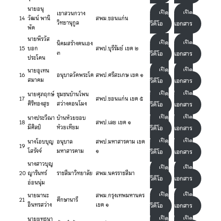
นายอนุ
เปิด
เปิด
เขาสวนกวาง
14
วัฒน์ พานิ
สพม.ขอนแก่น
วิทยานุกูล
วีดีโอ
เอกสาร
พัด
นายพีรวัส
เปิด
เปิด
นิคมสร้างตนเอง
15
บอก
สพป.บุรีรัมย์ เขต ๒
๓
วีดีโอ
เอกสาร
ประโคน
เปิด
เปิด
นายอุเทน
16
อนุบาลวัดพระโต
สพป.ศรีสะเกษ เขต ๑
สมาคม
วีดีโอ
เอกสาร
เปิด
เปิด
นายศุภฤกษ์
ชุมชนบ้านโพน
17
สพป.ขอนแก่น เขต ๕
ศิริทองสุข
สว่างดอนโมง
วีดีโอ
เอกสาร
เปิด
เปิด
นางประวีณา
บ้านห้วยขอบ
18
สพป.เลย เขต ๑
มีศิลป์
ห้วยเหียม
วีดีโอ
เอกสาร
เปิด
เปิด
นางโอบบุญ
อนุบาล
สพป.มหาสารคาม เขต
19
โสรัจจ์
มหาสารคาม
๑
วีดีโอ
เอกสาร
นางสาวบุญ
เปิด
เปิด
20
ญารินทร์
ราชสีมาวิทยาลัย
สพม.นครราชสีมา
วีดีโอ
เอกสาร
อ่อนนุ่ม
เปิด
เปิด
นายมานะ
สพม.กรุงเทพมหานคร
21
ศึกษานารี
อินทรสว่าง
เขต ๑
วีดีโอ
เอกสาร
เปิด
เปิด
นายยุทธนา