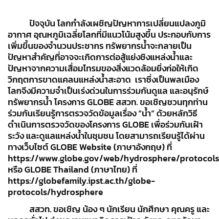
ปัจจุบัน โลกกำลังเผชิญปัญหาการเปลี่ยนแปลงภูมิ
อากาศ อุณหภูมิเฉลี่ยโลกที่มีแนวโน้มสูงขึ้น ประกอบกับการ
เพิ่มขึ้นของจำนวนประชากร ทรัพยากรน้ำจะกลายเป็น
ปัญหาสำคัญที่อาจจะเกิดการต่อสู้แย่งชิงแหล่งน้ำและ
ปัญหาจากความเสื่อมโทรมของสิ่งแวดล้อมยิ่งก่อให้เกิด
วิกฤตการขาดแคลนแหล่งน้ำสะอาด เราซึ่งเป็นพลเมือง
โลกจึงมีความจำเป็นเร่งด่วนในการร่วมกันดูแล และอนุรักษ์
ทรัพยากรน้ำ โครงการ GLOBE สสวท. ขอเชิญชวนทุกท่าน
ร่วมกันเรียนรู้การตรวจวัดข้อมูลเรื่อง “น้ำ” ด้วยหลักวิธี
ดำเนินการตรวจวัดของโครงการ GLOBE เพื่อร่วมกันเฝ้า
ระวัง และดูแลแหล่งน้ำในชุมชน โดยสามารถเรียนรู้ได้ผ่าน
ทางเว็บไซต์ GLOBE Website (ภาษาอังกฤษ) ที่
https://www.globe.gov/web/hydrosphere/protocols
หรือ GLOBE Thailand (ภาษาไทย) ที่
https://globefamily.ipst.ac.th/globe-
protocols/hydrosphere
สสวท. ขอเชิญ น้อง ๆ นักเรียน นักศึกษา คุณครู และ