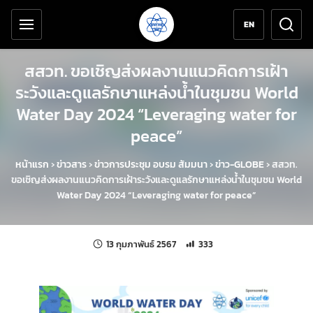
เครื่องมือช่วยเหลือ
ข้ามไปยังเนื้อหาหลัก
EN
สสวท. ขอเชิญส่งผลงานแนวคิดการเฝ้า
ระวังและดูแลรักษาแหล่งน้ำในชุมชน World
Water Day 2024 “Leveraging water for
peace”
หน้าแรก
›
ข่าวสาร
›
ข่าวการประชุม อบรม สัมมนา
›
ข่าว-GLOBE
›
สสวท.
ขอเชิญส่งผลงานแนวคิดการเฝ้าระวังและดูแลรักษาแหล่งน้ำในชุมชน World
Water Day 2024 “Leveraging water for peace”
แก้ไขล่าสุดเมื่อ:
จำนวนการเข้าชม 333 ครั้ง
13 กุมภาพันธ์ 2567
333