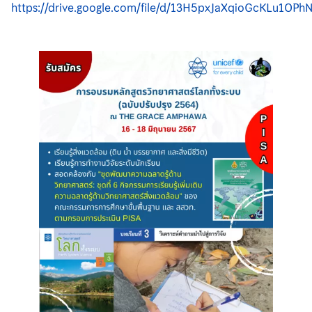
https://drive.google.com/file/d/13H5pxJaXqioGcKLu1OP