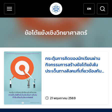
เครื่องมือช่วยเหลือ
ข้ามไปยังเนื้อหาหลัก
EN
ข้อโต้แย้งเชิงวิทยาศาสตร์
กระตุ้นการคิดของนักเรียนผ่าน
กิจกรรมการสร้างข้อโต้แย้งใน
ประเด็นทางสังคมที่เกี่ยวข้องกับ
วิทยาศาสตร์
แก้ไขล่าสุดเมื่อ:
21 พฤษภาคม 2569