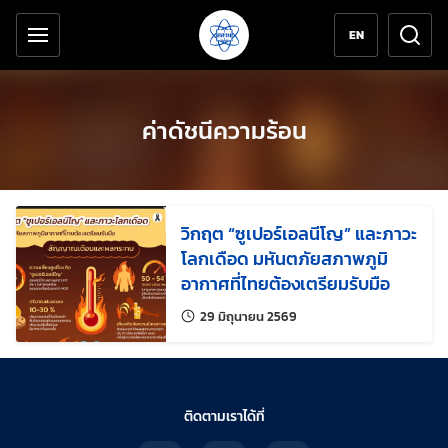
เครื่องมือช่วยเหลือ
ข้ามไปยังเนื้อหาหลัก
EN
ค่าดัชนีความร้อน
วิกฤต “ซูเปอร์เอลนีโญ” และภาวะ
โลกเดือด มหันตภัยสภาพภูมิ
อากาศที่ไทยต้องเตรียมรับมือ
แก้ไขล่าสุดเมื่อ:
29 มิถุนายน 2569
ติดตามเราได้ที่