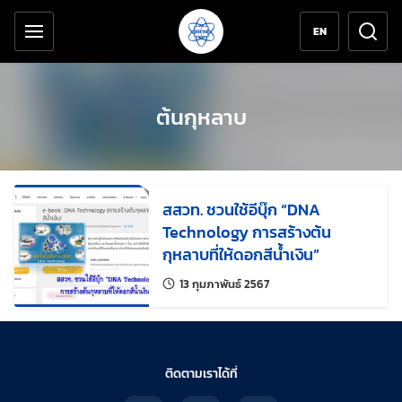
เครื่องมือช่วยเหลือ
ข้ามไปยังเนื้อหาหลัก
EN
ต้นกุหลาบ
สสวท. ชวนใช้อีบุ๊ก “DNA
Technology การสร้างต้น
กุหลาบที่ให้ดอกสีน้ำเงิน”
แก้ไขล่าสุดเมื่อ:
13 กุมภาพันธ์ 2567
ติดตามเราได้ที่