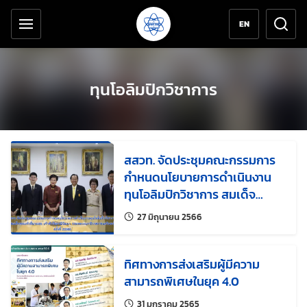
เครื่องมือช่วยเหลือ
ข้ามไปยังเนื้อหาหลัก
EN
ทุนโอลิมปิกวิชาการ
สสวท. จัดประชุมคณะกรรมการ
กำหนดนโยบายการดำเนินงาน
ทุนโอลิมปิกวิชาการ สมเด็จ
พระเจ้าพี่นางเธอ เจ้าฟ้ากัลยาณิ
แก้ไขล่าสุดเมื่อ:
27 มิถุนายน 2566
วัฒนา กรมหลวงนราธิวาสราช
นครินทร์ ครั้งที่ 2/2566
ทิศทางการส่งเสริมผู้มีความ
สามารถพิเศษในยุค 4.0
แก้ไขล่าสุดเมื่อ:
31 มกราคม 2565