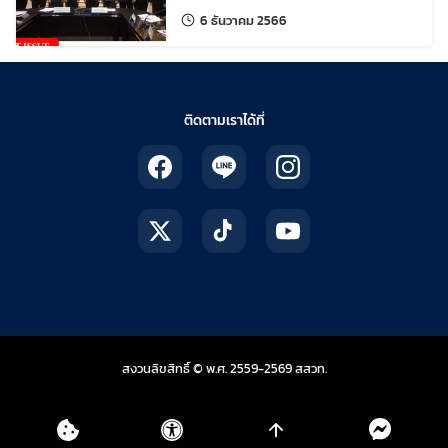
พัฒนาสมรรถนะครูจัดการเรียนรู้
แก้ไขล่าสุดเมื่อ:
6 ธันวาคม 2566
สร้างทักษะที่จำเป็น
ติดตามเราได้ที่
สถาบันส่งเสริมการสอน
สงวนลิขสิทธิ์ © พ.ศ. 2559-2569
สสวท.