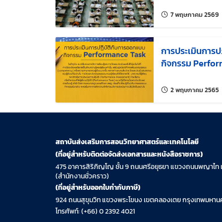
ของนักเรียน
แ
7 พฤษภาคม 2569
การประเมินการป
กิจกรรม Perfo
แ
2 พฤษภาคม 2565
สถาบันส่งเสริมการสอนวิทยาศาสตร์และเทคโนโลยี
(ที่อยู่สำหรับติดต่อจัดส่งเอกสารและหนังสือราชการ)
475 อาคารสิริภิญโญ ชั้น 9 ถนนศรีอยุธยา แขวงถนนพญาไท 
(สำนักงานชั่วคราว)
(ที่อยู่สำหรับออกใบกำกับภาษี)
924 ถนนสุขุมวิท แขวงพระโขนง เขตคลองเตย กรุงเทพมหานค
โทรศัพท์: (+66) 0 2392 4021