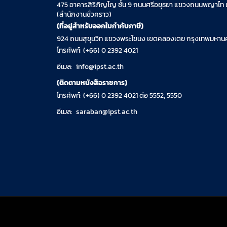
475 อาคารสิริภิญโญ ชั้น 9 ถนนศรีอยุธยา แขวงถนนพญาไท 
(สำนักงานชั่วคราว)
(ที่อยู่สำหรับออกใบกำกับภาษี)
924 ถนนสุขุมวิท แขวงพระโขนง เขตคลองเตย กรุงเทพมหานค
โทรศัพท์: (+66) 0 2392 4021
อีเมล:
info@ipst.ac.th
(ติดตามหนังสือราชการ)
โทรศัพท์: (+66) 0 2392 4021 ต่อ 5552, 5550
อีเมล:
saraban@ipst.ac.th