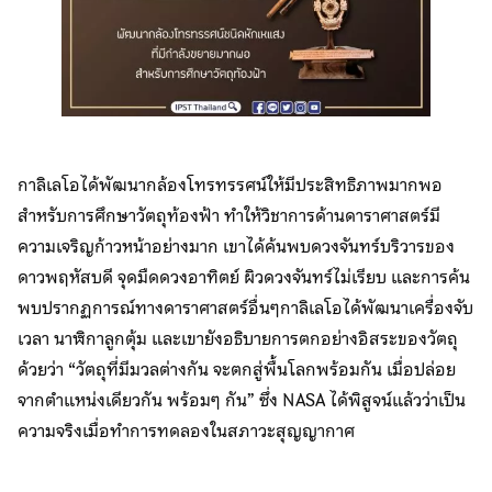
กาลิเลโอได้พัฒนากล้องโทรทรรศน์ให้มีประสิทธิภาพมากพอ
สำหรับการศึกษาวัตถุท้องฟ้า ทำให้วิชาการด้านดาราศาสตร์มี
ความเจริญก้าวหน้าอย่างมาก เขาได้ค้นพบดวงจันทร์บริวารของ
ดาวพฤหัสบดี จุดมืดดวงอาทิตย์ ผิวดวงจันทร์ไม่เรียบ และการค้น
พบปรากฏการณ์ทางดาราศาสตร์อื่นๆกาลิเลโอได้พัฒนาเครื่องจับ
เวลา นาฬิกาลูกตุ้ม และเขายังอธิบายการตกอย่างอิสระของวัตถุ
ด้วยว่า “วัตถุที่มีมวลต่างกัน จะตกสู่พื้นโลกพร้อมกัน เมื่อปล่อย
จากตำแหน่งเดียวกัน พร้อมๆ กัน” ซึ่ง NASA ได้พิสูจน์แล้วว่าเป็น
ความจริงเมื่อทำการทดลองในสภาวะสุญญากาศ