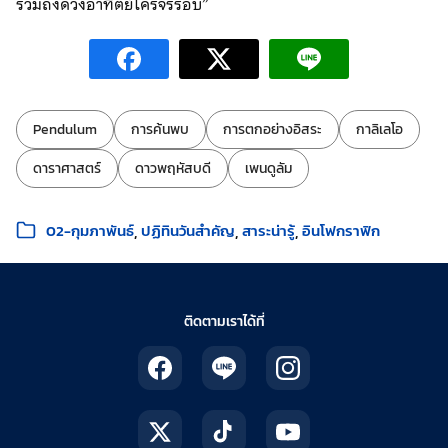
รวมถึงดวงอาทิตย์โครจรรอบ”
ป้ายกำกับ:
Pendulum
การค้นพบ
การตกอย่างอิสระ
กาลิเลโอ
ดาราศาสตร์
ดาวพฤหัสบดี
เพนดูลัม
หมวดหมู่:
02-กุมภาพันธ์
ปฏิทินวันสำคัญ
สาระน่ารู้
อินโฟกราฟิก
ติดตามเราได้ที่