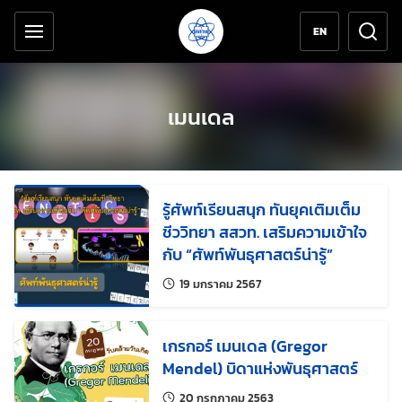
เครื่องมือช่วยเหลือ
ข้ามไปยังเนื้อหาหลัก
EN
เมนเดล
รู้ศัพท์เรียนสนุก ทันยุคเติมเต็ม
ชีววิทยา สสวท. เสริมความเข้าใจ
กับ “ศัพท์พันธุศาสตร์น่ารู้”
แก้ไขล่าสุดเมื่อ:
19 มกราคม 2567
เกรกอร์ เมนเดล (Gregor
Mendel) บิดาแห่งพันธุศาสตร์
แก้ไขล่าสุดเมื่อ:
20 กรกฎาคม 2563