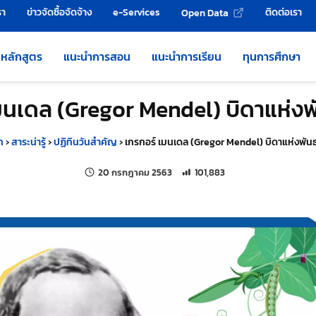
รา
ข่าวจัดซื้อจัดจ้าง
e-Services
ติดต่อเรา
Open Data
หลักสูตร
แนะนำการสอน
แนะนำการเรียน
ทุนการศึกษา
มนเดล (Gregor Mendel) บิดาแห่งพ
ก
›
สาระน่ารู้
›
ปฏิทินวันสำคัญ
›
เกรกอร์ เมนเดล (Gregor Mendel) บิดาแห่งพันธ
แก้ไขล่าสุดเมื่อ:
จำนวนการเข้าชม 101,883 ครั้ง
20 กรกฎาคม 2563
101,883