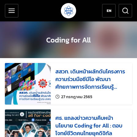
เครื่องมือช่วยเหลือ
ข้ามไปยังเนื้อหาหลัก
EN
Coding for All
สสวท. เดินหน้าผลักดันโครงการ
ความร่วมมือซีมีโอ พัฒนา
ศักยภาพการจัดการเรียนรู้
ประเทศสมาชิก
แก้ไขล่าสุดเมื่อ:
27 กรกฎาคม 2565
ศธ. แถลงข่าวความคืบหน้า
นโยบาย Coding for All : ตอบ
โจทย์ชีวิตคนไทยยุคดิจิทัล