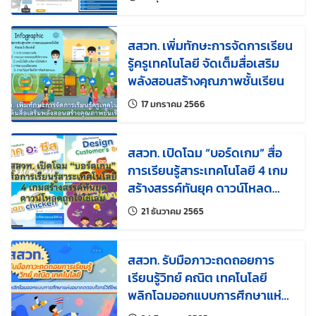
สสวท. เพิ่มทักษะการจัดการเรียน
รู้ครูเทคโนโลยี จัดเต็มสื่อเสริม
พลังสอนสร้างคุณภาพชั้นเรียน
แก้ไขล่าสุดเมื่อ:
17 มกราคม 2566
สสวท. เปิดโฉม “บอร์ดเกม” สื่อ
การเรียนรู้สาระเทคโนโลยี 4 เกม
สร้างสรรค์ทันยุค ดาวน์โหลด
ถูกใจใช้เลย
แก้ไขล่าสุดเมื่อ:
21 ธันวาคม 2565
สสวท. รับมือภาวะถดถอยการ
เรียนรู้วิทย์ คณิต เทคโนโลยี
พลิกโฉมออกแบบการศึกษาแห่ง
อนาคตตอบโจทย์วิถีใหม่