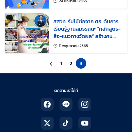
แก้ไขล่าสุดเมื่อ:
24 มิถุนายน 2565
สสวท. รับไม้ต่อจาก ศธ. ดันการ
เรียนรู้ฐานสมรรถนะ “หลักสูตร-
สื่อ-แนวทางวัดผล” สร้างคน
คุณภาพ
แก้ไขล่าสุดเมื่อ:
11 พฤษภาคม 2565
ไปยังหน้าก่อนหน้า
1
2
3
ติดตามเราได้ที่