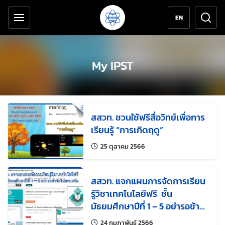
เครื่องมือช่วยเหลือ
ข้ามไปยังเนื้อหาหลัก
EN
My IPST
สสวท. ชวนใช้ฟรีสื่อวิทย์เพื่อการ
เรียนรู้ “การเกิดฤดู”
แก้ไขล่าสุดเมื่อ:
25 ตุลาคม 2566
สสวท. แจกแผนการจัดการเรียน
รู้วิชาเทคโนโลยีฟรี ชั้น
มัธยมศึกษาปีที่ 1 – 5 อย่ารอช้า
จัดให้ครบครัน
แก้ไขล่าสุดเมื่อ:
24 กุมภาพันธ์ 2566