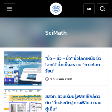
เครื่องมือช่วยเหลือ
ข้ามไปยังเนื้อหาหลัก
EN
SciMath
“ขั้ว – ขั้ว – ขั้ว” ขั้วโลกเหนือ ขั้ว
โลกใต้ น้ำแข็งละลาย “ภาวะโลก
ร้อน”
แก้ไขล่าสุดเมื่อ:
3 กันยายน 2568
สสวท. ชวนเรียนรู้ฟิสิกส์ใกล้ตัว
กับ “สิ่งประดิษฐ์ทางฟิสิกส์ ตอน
ตู้เย็น”