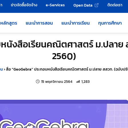
รา
ข่าวจัดซื้อจัดจ้าง
e-Services
ติดต่อเรา
Open Data
หลักสูตร
แนะนำการสอน
แนะนำการเรียน
ทุนการศึกษา
หนังสือเรียนคณิตศาสตร์ ม.ปลาย ส
2560)
อน
›
สื่อ “GeoGebra” ประกอบหนังสือเรียนคณิตศาสตร์ ม.ปลาย สสวท. (ฉบับปรั
แก้ไขล่าสุดเมื่อ:
จำนวนการเข้าชม 1,283 ครั้ง
15 พฤศจิกายน 2564
1,283