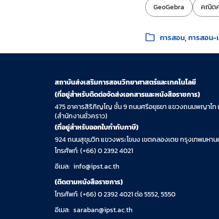
ป้ายกำกับ:
GeoGebra
คณิตศ
หมวดหมู่:
การสอน
การสอน-เว
สถาบันส่งเสริมการสอนวิทยาศาสตร์และเทคโนโลยี
(ที่อยู่สำหรับติดต่อจัดส่งเอกสารและหนังสือราชการ)
475 อาคารสิริภิญโญ ชั้น 9 ถนนศรีอยุธยา แขวงถนนพญาไท 
(สำนักงานชั่วคราว)
(ที่อยู่สำหรับออกใบกำกับภาษี)
924 ถนนสุขุมวิท แขวงพระโขนง เขตคลองเตย กรุงเทพมหานค
โทรศัพท์: (+66) 0 2392 4021
อีเมล:
info@ipst.ac.th
(ติดตามหนังสือราชการ)
โทรศัพท์: (+66) 0 2392 4021 ต่อ 5552, 5550
อีเมล:
saraban@ipst.ac.th