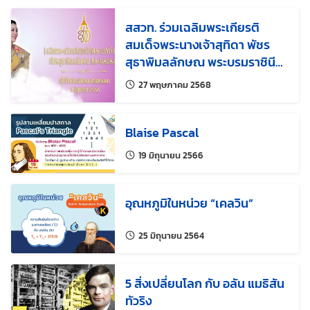
สสวท. ร่วมเฉลิมพระเกียรติ
สมเด็จพระนางเจ้าสุทิดา พัชร
สุธาพิมลลักษณ พระบรมราชินี
เนื่องในวันเฉลิมพระชนมพรรษา 3
แก้ไขล่าสุดเมื่อ:
27 พฤษภาคม 2568
มิถุนายน 2568
Blaise Pascal
แก้ไขล่าสุดเมื่อ:
19 มิถุนายน 2566
อุณหภูมิในหน่วย “เคลวิน”
แก้ไขล่าสุดเมื่อ:
25 มิถุนายน 2564
5 สิ่งเปลี่ยนโลก กับ อลัน แมธิสัน
ทัวริง