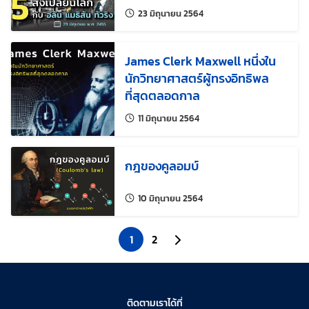
แก้ไขล่าสุดเมื่อ:
23 มิถุนายน 2564
James Clerk Maxwell หนึ่งใน
นักวิทยาศาสตร์ผู้ทรงอิทธิพล
ที่สุดตลอดกาล
แก้ไขล่าสุดเมื่อ:
11 มิถุนายน 2564
กฎของคูลอมบ์
แก้ไขล่าสุดเมื่อ:
10 มิถุนายน 2564
1
2
ไปยังหน้าถัดไป
ติดตามเราได้ที่