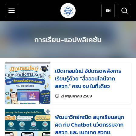
เครื่องมือช่วยเหลือ
ข้ามไปยังเนื้อหาหลัก
EN
การเรียน-แอปพลิเคชัน
เปิดเทอมใหม่ อัปเกรดพลังการ
เรียนรู้ด้วย “สื่อออนไลน์จาก
สสวท.” ครบ จบ ในที่เดียว
แก้ไขล่าสุดเมื่อ:
21 พฤษภาคม 2569
พัฒนาวิทย์คณิต สนุกเรียนสนุก
คิด กับ Chatbot นวัตกรรมจาก
สสวท. และ เนคเทค สวทช.