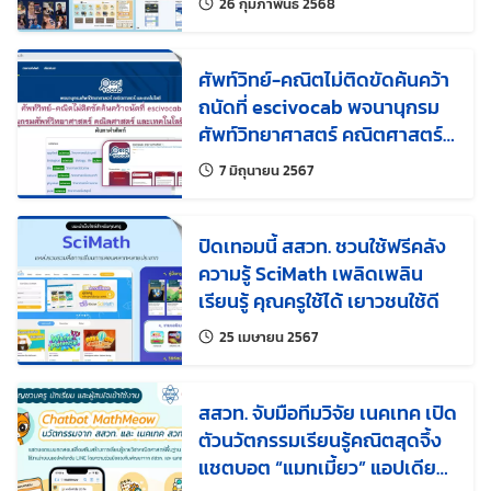
แก้ไขล่าสุดเมื่อ:
26 กุมภาพันธ์ 2568
ศัพท์วิทย์-คณิตไม่ติดขัดค้นคว้า
ถนัดที่ escivocab พจนานุกรม
ศัพท์วิทยาศาสตร์ คณิตศาสตร์
และเทคโนโลยี สสวท.
แก้ไขล่าสุดเมื่อ:
7 มิถุนายน 2567
ปิดเทอมนี้ สสวท. ชวนใช้ฟรีคลัง
ความรู้ SciMath เพลิดเพลิน
เรียนรู้ คุณครูใช้ได้ เยาวชนใช้ดี
แก้ไขล่าสุดเมื่อ:
25 เมษายน 2567
สสวท. จับมือทีมวิจัย เนคเทค เปิด
ตัวนวัตกรรมเรียนรู้คณิตสุดจึ้ง
แชตบอต “แมทเมี้ยว” แอปเดียว