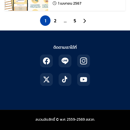
ครบเครื่องโดนใจ
แก้ไขล่าสุดเมื่อ:
1 เมษายน 2567
1
2
…
5
ไปยังหน้าถัดไป
ติดตามเราได้ที่
สถาบันส่งเสริมการสอน
สงวนลิขสิทธิ์ © พ.ศ. 2559-2569
สสวท.