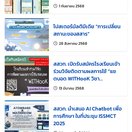
แก้ไขล่าสุดเมื่อ:
1 กันยายน 2568
โปสเตอร์มัลติมีเดีย “การเปลี่ยน
สถานะของสสาร”
แก้ไขล่าสุดเมื่อ:
28 สิงหาคม 2568
สสวท. เปิดรับสมัครโรงเรียนเข้า
ร่วมวิจัยติดตามผลการใช้ “แช
ตบอต WITHooK วิชา
วิทยาศาสตร์” ชั้นประถมศึกษาปี
แก้ไขล่าสุดเมื่อ:
13 มีนาคม 2568
ที่ 5
สสวท. นำเสนอ AI Chatbot เพื่อ
การศึกษา ในที่ประชุม ISSMCT
2025