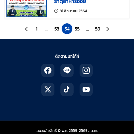
ธาตุอาหารอ้อย
แก้ไขล่าสุดเมื่อ:
31 สิงหาคม 2564
ไปยังหน้าก่อนหน้า
1
…
53
54
55
…
59
ไปยังหน้าถัดไป
ติดตามเราได้ที่
สถาบันส่งเสริมการสอน
สงวนลิขสิทธิ์ © พ.ศ. 2559-2569
สสวท.