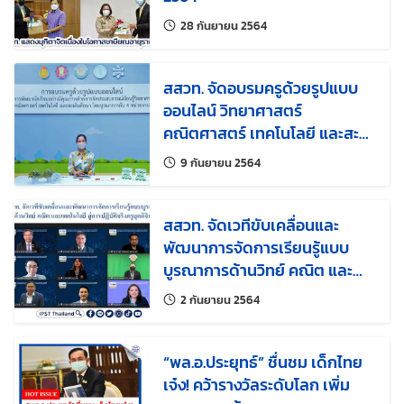
แก้ไขล่าสุดเมื่อ:
28 กันยายน 2564
สสวท. จัดอบรมครูด้วยรูปแบบ
ออนไลน์ วิทยาศาสตร์
คณิตศาสตร์ เทคโนโลยี และสะ
เต็มศึกษา
แก้ไขล่าสุดเมื่อ:
9 กันยายน 2564
สสวท. จัดเวทีขับเคลื่อนและ
พัฒนาการจัดการเรียนรู้แบบ
บูรณาการด้านวิทย์ คณิต และ
เทคโนโลยี สู่การปฏิบัติจริงครูยุค
แก้ไขล่าสุดเมื่อ:
2 กันยายน 2564
ดิจิทัล
“พล.อ.ประยุทธ์” ชื่นชม เด็กไทย
เจ๋ง! คว้ารางวัลระดับโลก เพิ่ม