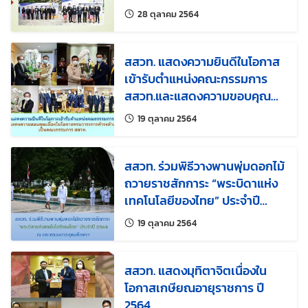
แก้ไขล่าสุดเมื่อ:
28 ตุลาคม 2564
สสวท. แสดงความยินดีในโอกาส
เข้ารับตำแหน่งคณะกรรมการ
สสวท.และแสดงความขอบคุณ
เนื่องในโอกาสครบวาระการดำรง
แก้ไขล่าสุดเมื่อ:
19 ตุลาคม 2564
ตำแหน่งเป็นคณะกรรมการ
สสวท.
สสวท. ร่วมพิธีวางพานพุ่มดอกไม้
ถวายราชสักการะ “พระบิดาแห่ง
เทคโนโลยีของไทย” ประจำปี
2564
แก้ไขล่าสุดเมื่อ:
19 ตุลาคม 2564
สสวท. แสดงมุทิตาจิตเนื่องใน
โอกาสเกษียณอายุราชการ ปี
2564